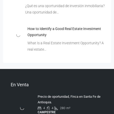
¿Qué es una oportunidad de inversión inmobiliaria?
Una oportunidad de…
How to Identify a Good Real Estate Investment
Opportunity
What Is a Real Estate Investment Opportunity? A
real estate…
En Venta
Precio de oportunidad, Finca en Santa Fe de
Antioquia.
4
4
280
m²
CAMPESTRE