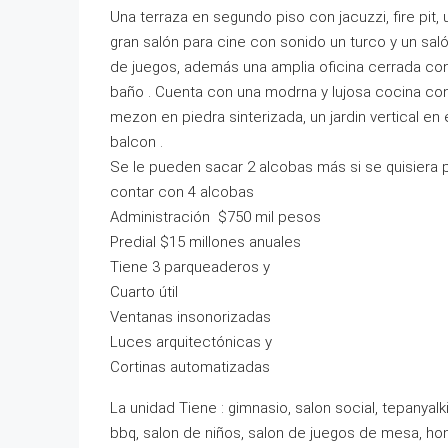
Una terraza en segundo piso con jacuzzi, fire pit, 
gran salón para cine con sonido un turco y un sal
de juegos, además una amplia oficina cerrada co
baño . Cuenta con una modrna y lujosa cocina co
mezon en piedra sinterizada, un jardin vertical en 
balcon .
Se le pueden sacar 2 alcobas más si se quisiera 
contar con 4 alcobas
Administración $750 mil pesos
Predial $15 millones anuales
Tiene 3 parqueaderos y
Cuarto útil
Ventanas insonorizadas
Luces arquitectónicas y
Cortinas automatizadas
La unidad Tiene : gimnasio, salon social, tepanyalki
bbq, salon de niños, salon de juegos de mesa, h