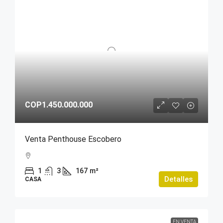
COP1.450.000.000
Venta Penthouse Escobero
1
3
167
m²
Detalles
CASA
EN VENTA