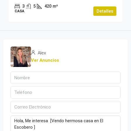
3
5
420
m²
Detalles
CASA
Alex
Ver Anuncios