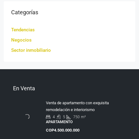
Categorías
Tendencias
Negocios
Sector inmobiliario
En Venta
Venta de apartamento con exquisita
remodelación e interiorismo
4
5
750
m²
APARTAMENTO
COP4.500.000.000