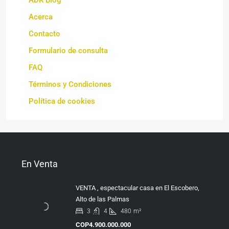
ADR Blog
Acerca
Contacto
Formulario de consulta
FAQ
Términos y Condiciones
Política de cookies
En Venta
VENTA , espectacular casa en El Escobero,
Alto de las Palmas
3
4
480
m²
COP4.900.000.000