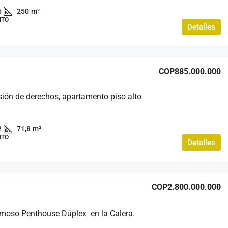
5
250
m²
NTO
Detalles
COP885.000.000
ión de derechos, apartamento piso alto
2
71,8
m²
NTO
Detalles
COP2.800.000.000
moso Penthouse Dúplex en la Calera.