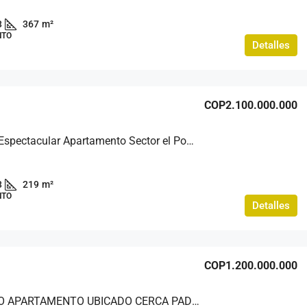
3
367
m²
NTO
Detalles
COP2.100.000.000
Venta de Espectacular Apartamento Sector el Poblado.
3
219
m²
NTO
Detalles
COP1.200.000.000
HERMOSO APARTAMENTO UBICADO CERCA PADRE MARIANITO