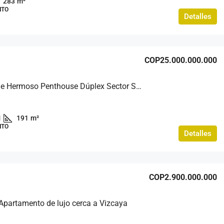
283
m²
NTO
Detalles
COP25.000.000.000
🏡Venta de Hermoso Penthouse Dúplex Sector San Lucas Drive inn
1
191
m²
NTO
Detalles
COP2.900.000.000
Apartamento de lujo cerca a Vizcaya