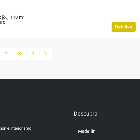
2
110
m²
NTO
Detalles
2
3
4
Descubra
ión e interiorismo
Medellín