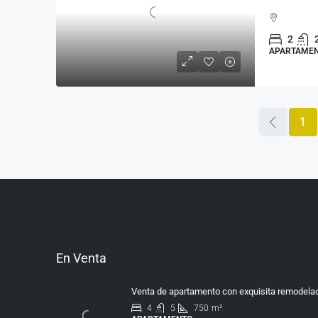
2
APARTAME
1
En Venta
Venta de apartamento con exquisita remodelac
4
5
750
m²